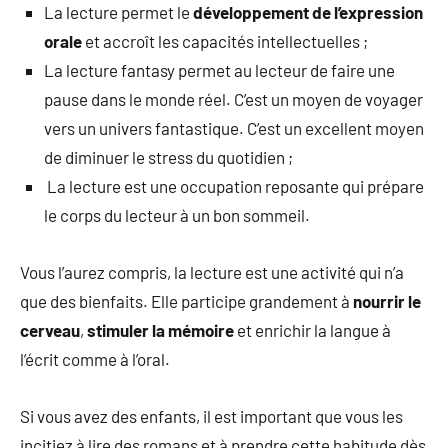
La lecture permet le
développement de l
’
expression
orale
et accroît les capacités intellectuelles ;
La lecture fantasy permet au lecteur de faire une
pause dans le monde réel. C’est un moyen de voyager
vers un univers fantastique. C’est un excellent moyen
de diminuer le stress du quotidien ;
La lecture est une occupation reposante qui prépare
le corps du lecteur à un bon sommeil.
Vous l’aurez compris, la lecture est une activité qui n’a
que des bienfaits. Elle participe grandement à
nourrir le
cerveau
,
stimuler la mémoire
et enrichir la langue à
l’écrit comme à l’oral.
Si vous avez des enfants, il est important que vous les
incitiez à lire des romans et à prendre cette habitude dès