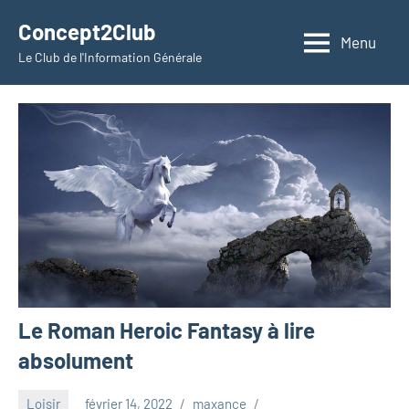
Aller
Concept2Club
au
Menu
Le Club de l'Information Générale
contenu
Le Roman Heroic Fantasy à lire
absolument
Loisir
février 14, 2022
maxance