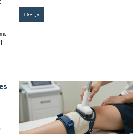
t
Lire...
omme
]
les
s-